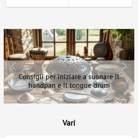
Previous
Next
Consigli per iniziare a suonare il
handpan e il tongue drum
Vari