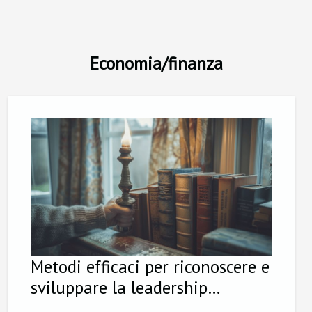
Economia/finanza
Metodi efficaci per riconoscere e
sviluppare la leadership
personale