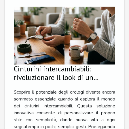
Cinturini intercambiabili:
rivoluzionare il look di un
orologio in pochi gesti
Scoprire il potenziale degli orologi diventa ancora
sommato essenziale quando si esplora il mondo
dei cinturini intercambiabili. Questa soluzione
innovativa consente di personalizzare il proprio
stile con semplicità, dando nuova vita a ogni
segnatempo in pochi, semplici gesti. Proseguendo