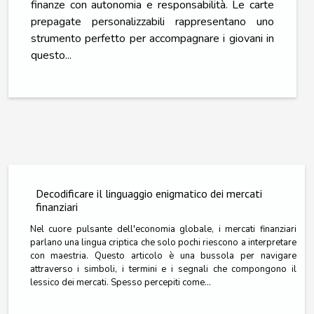
finanze con autonomia e responsabilità. Le carte
prepagate personalizzabili rappresentano uno
strumento perfetto per accompagnare i giovani in
questo...
Decodificare il linguaggio enigmatico dei mercati
finanziari
Nel cuore pulsante dell'economia globale, i mercati finanziari
parlano una lingua criptica che solo pochi riescono a interpretare
con maestria. Questo articolo è una bussola per navigare
attraverso i simboli, i termini e i segnali che compongono il
lessico dei mercati. Spesso percepiti come...