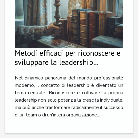
Metodi efficaci per riconoscere e
sviluppare la leadership
personale
Nel dinamico panorama del mondo professionale
moderno, il concetto di leadership è diventato un
tema centrale. Riconoscere e coltivare la propria
leadership non solo potenzia la crescita individuale,
ma può anche trasformare radicalmente il successo
di un team o di un'intera organizzazione....