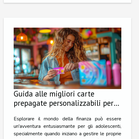
Guida alle migliori carte
prepagate personalizzabili per
adolescenti
Esplorare il mondo della finanza può essere
un'avventura entusiasmante per gli adolescenti,
specialmente quando iniziano a gestire le proprie