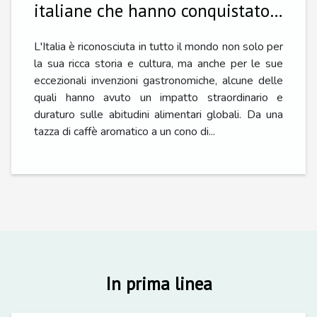
italiane che hanno conquistato
il mondo
L'Italia è riconosciuta in tutto il mondo non solo per
la sua ricca storia e cultura, ma anche per le sue
eccezionali invenzioni gastronomiche, alcune delle
quali hanno avuto un impatto straordinario e
duraturo sulle abitudini alimentari globali. Da una
tazza di caffè aromatico a un cono di...
In prima linea