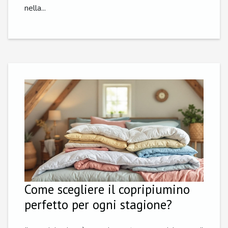
nella...
Come scegliere il copripiumino
perfetto per ogni stagione?